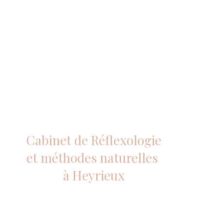
RE RDV
Cabinet de Réflexologie
et méthodes naturelles
à Heyrieux
Réflexologie