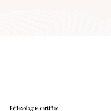
Elodie Forichon
Réflexologue certifiée